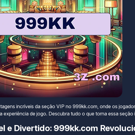
tagens incríveis da seção VIP no 999kk.com, onde os jogador
 experiência de jogo. Descubra tudo o que torna essa seção i
el e Divertido: 999kk.com Revoluci