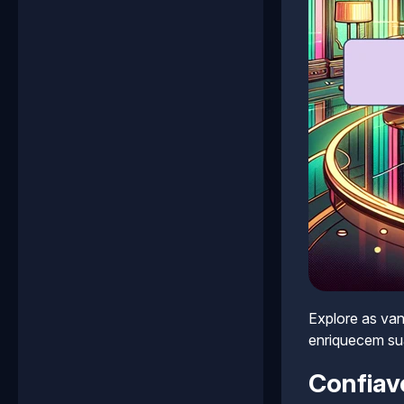
Explore as van
enriquecem sua
Confiav