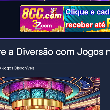
re a Diversão com Jogos
»
Jogos Disponíveis