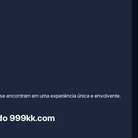
se encontram em uma experiência única e envolvente.
 do 999kk.com