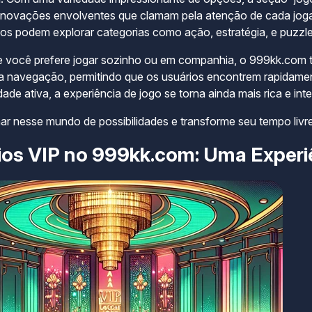
inovações envolventes que clamam pela atenção de cada jogado
os podem explorar categorias como ação, estratégia, e puzzl
 você prefere jogar sozinho ou em companhia, o 999kk.com te
ta a navegação, permitindo que os usuários encontrem rapidame
de ativa, a experiência de jogo se torna ainda mais rica e inte
ar nesse mundo de possibilidades e transforme seu tempo liv
ios VIP no 999kk.com: Uma Experi