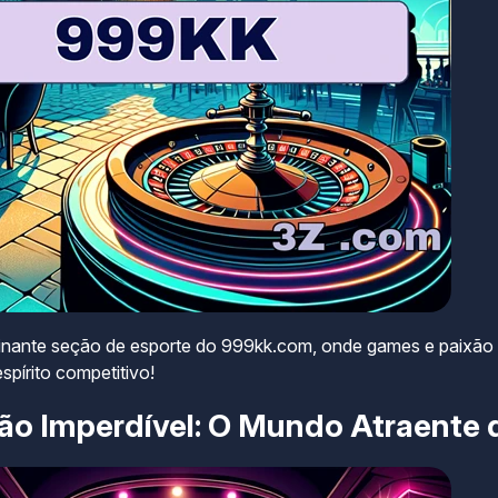
cinante seção de esporte do 999kk.com, onde games e paixão 
spírito competitivo!
o Imperdível: O Mundo Atraente