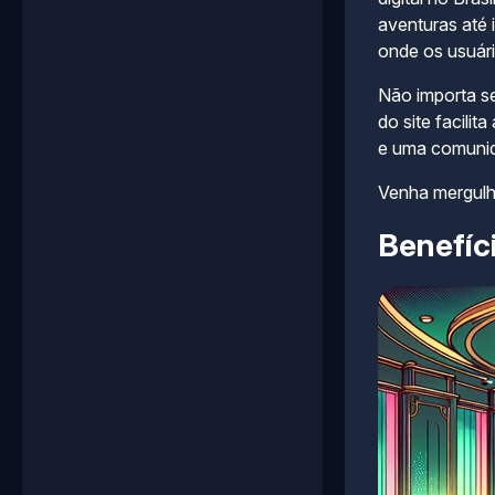
aventuras até 
onde os usuári
Não importa se
do site facili
e uma comunida
Venha mergulh
Benefíc