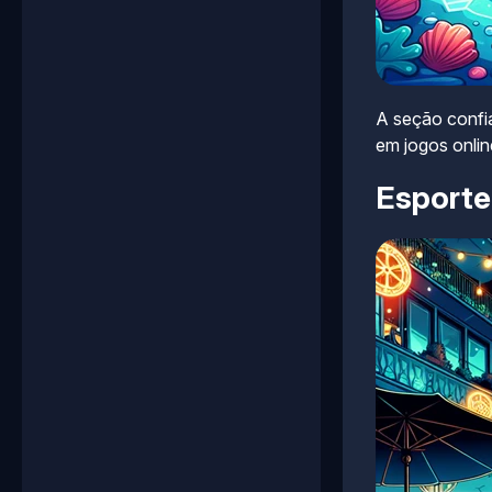
A seção confi
em jogos online
Esporte